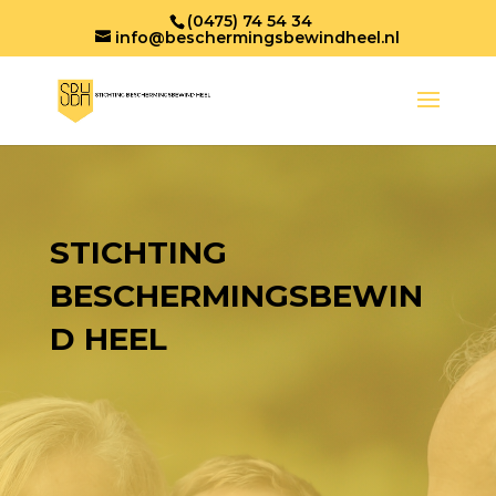
(0475) 74 54 34
info@beschermingsbewindheel.nl
STICHTING
BESCHERMINGSBEWIN
D HEEL